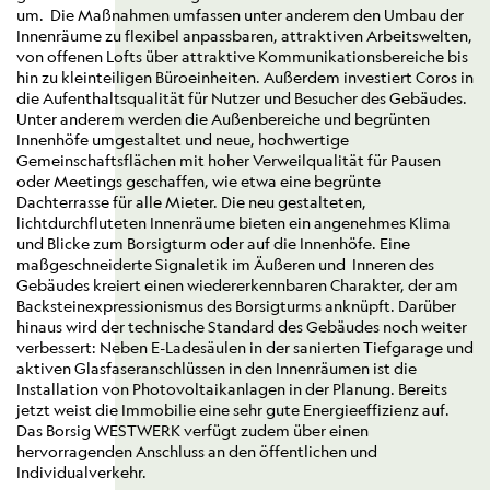
um. Die Maßnahmen umfassen unter anderem den Umbau der
Innenräume zu flexibel anpassbaren, attraktiven Arbeitswelten,
von offenen Lofts über attraktive Kommunikationsbereiche bis
hin zu kleinteiligen Büroeinheiten. Außerdem investiert Coros in
die Aufenthaltsqualität für Nutzer und Besucher des Gebäudes.
Unter anderem werden die Außenbereiche und begrünten
Innenhöfe umgestaltet und neue, hochwertige
Gemeinschaftsflächen mit hoher Verweilqualität für Pausen
oder Meetings geschaffen, wie etwa eine begrünte
Dachterrasse für alle Mieter. Die neu gestalteten,
lichtdurchfluteten Innenräume bieten ein angenehmes Klima
und Blicke zum Borsigturm oder auf die Innenhöfe. Eine
maßgeschneiderte Signaletik im Äußeren und Inneren des
Gebäudes kreiert einen wiedererkennbaren Charakter, der am
Backsteinexpressionismus des Borsigturms anknüpft. Darüber
hinaus wird der technische Standard des Gebäudes noch weiter
verbessert: Neben E-Ladesäulen in der sanierten Tiefgarage und
aktiven Glasfaseranschlüssen in den Innenräumen ist die
Installation von Photovoltaikanlagen in der Planung. Bereits
jetzt weist die Immobilie eine sehr gute Energieeffizienz auf.
Das Borsig WESTWERK verfügt zudem über einen
hervorragenden Anschluss an den öffentlichen und
Individualverkehr.