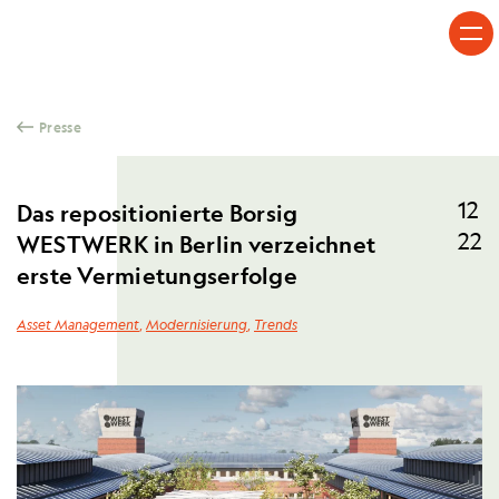
Skip to content
Presse
12
Das repositionierte Borsig
22
WESTWERK in Berlin verzeichnet
erste Vermietungserfolge
Asset Management
,
Modernisierung
,
Trends