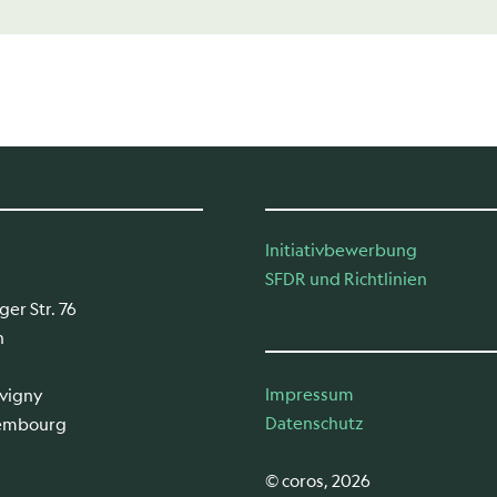
Initiativbewerbung
SFDR und Richtlinien
er Str. 76
n
Impressum
uvigny
Datenschutz
xembourg
© coros, 2026