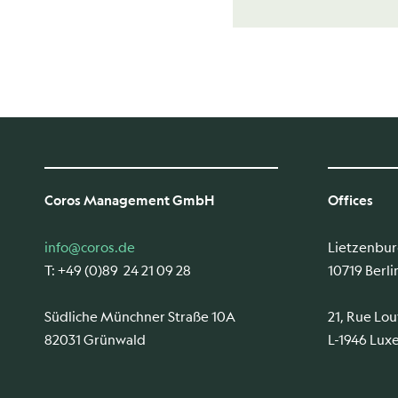
Coros Management GmbH
Offices
info@coros.de
Lietzenburg
T: +49 (0)89 24 21 09 28
10719 Berli
Südliche Münchner Straße 10A
21, Rue Lo
82031 Grünwald
L-1946 Lu