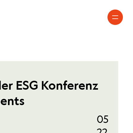
 der ESG Konferenz
ments
05
22