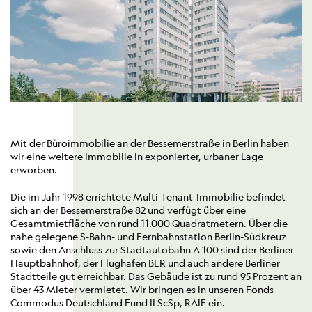
Mit der Büroimmobilie an der Bessemerstraße in Berlin haben
wir eine weitere Immobilie in exponierter, urbaner Lage
erworben.
Die im Jahr 1998 errichtete Multi-Tenant-Immobilie befindet
sich an der Bessemerstraße 82 und verfügt über eine
Gesamtmietfläche von rund 11.000 Quadratmetern. Über die
nahe gelegene S-Bahn- und Fernbahnstation Berlin-Südkreuz
sowie den Anschluss zur Stadtautobahn A 100 sind der Berliner
Hauptbahnhof, der Flughafen BER und auch andere Berliner
Stadtteile gut erreichbar. Das Gebäude ist zu rund 95 Prozent an
über 43 Mieter vermietet. Wir bringen es in unseren Fonds
Commodus Deutschland Fund II ScSp, RAIF ein.