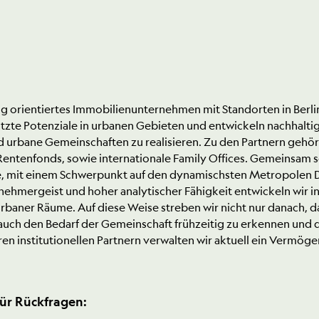
istig orientiertes Immobilienunternehmen mit Standorten in Be
utzte Potenziale in urbanen Gebieten und entwickeln nachha
d urbane Gemeinschaften zu realisieren. Zu den Partnern gehör
entenfonds, sowie internationale Family Offices. Gemeinsam 
e, mit einem Schwerpunkt auf den dynamischsten Metropolen D
hmergeist und hoher analytischer Fähigkeit entwickeln wir inn
baner Räume. Auf diese Weise streben wir nicht nur danach, das
auch den Bedarf der Gemeinschaft frühzeitig zu erkennen und 
 institutionellen Partnern verwalten wir aktuell ein Vermögen
ür Rückfragen: