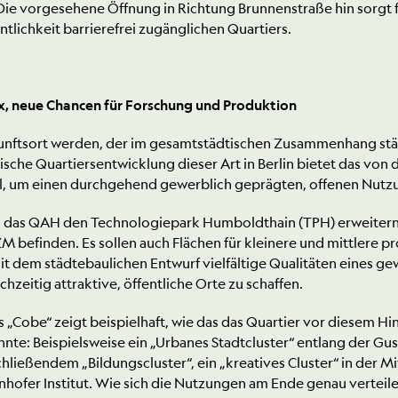
 Die vorgesehene Öffnung in Richtung Brunnenstraße hin sorgt
entlichkeit barrierefrei zugänglichen Quartiers.
, neue Chancen für Forschung und Produktion
unftsort werden, der im gesamtstädtischen Zusammenhang städ
tische Quartiersentwicklung dieser Art in Berlin bietet das v
, um einen durchgehend gewerblich geprägten, offenen Nutzung
 das QAH den Technologiepark Humboldthain (TPH) erweitern,
ZM befinden. Es sollen auch Flächen für kleinere und mittle
, mit dem städtebaulichen Entwurf vielfältige Qualitäten eines g
hzeitig attraktive, öffentliche Orte zu schaffen.
 „Cobe“ zeigt beispielhaft, wie das das Quartier vor diesem Hi
nte: Beispielsweise ein „Urbanes Stadtcluster“ entlang der Gu
chließendem „Bildungscluster“, ein „kreatives Cluster“ in der 
ofer Institut. Wie sich die Nutzungen am Ende genau verteilen,