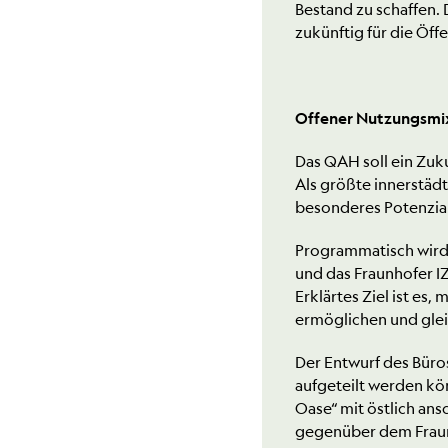
Bestand zu schaffen.
zukünftig für die Öff
Offener Nutzungsmix
Das QAH soll ein Zuk
Als größte innerstäd
besonderes Potenzial
Programmatisch wird
und das Fraunhofer I
Erklärtes Ziel ist es
ermöglichen und gleic
Der Entwurf des Büros
aufgeteilt werden kön
Oase“ mit östlich ans
gegenüber dem Fraunh