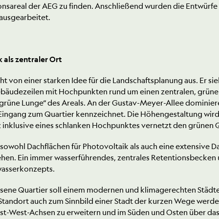
onsareal der AEG zu finden. Anschließend wurden die Entwürfe 
ausgearbeitet.
 als zentraler Ort
t von einer starken Idee für die Landschaftsplanung aus. Er s
äudezeilen mit Hochpunkten rund um einen zentralen, grünen 
grüne Lunge“ des Areals. An der Gustav-Meyer-Allee dominie
Eingang zum Quartier kennzeichnet. Die Höhengestaltung wir
tz inklusive eines schlanken Hochpunktes vernetzt den grünen
 sowohl Dachflächen für Photovoltaik als auch eine extensive 
hen. Ein immer wasserführendes, zentrales Retentionsbecken u
asserkonzepts.
ssene Quartier soll einem modernen und klimagerechten Städteba
 Standort auch zum Sinnbild einer Stadt der kurzen Wege werde
t-West-Achsen zu erweitern und im Süden und Osten über d