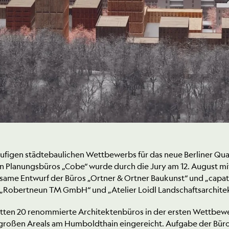
tufigen städtebaulichen Wettbewerbs für das neue Berliner Qu
n Planungsbüros „Cobe“ wurde durch die Jury am 12. August mit
same Entwurf der Büros „Ortner & Ortner Baukunst“ und „capatti
r „Robertneun TM GmbH“ und „Atelier Loidl Landschaftsarchit
atten 20 renommierte Architektenbüros in der ersten Wettbewe
großen Areals am Humboldthain eingereicht. Aufgabe der Büros