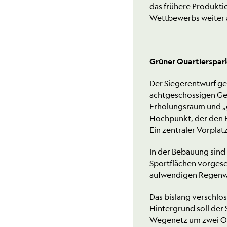
das frühere Produkti
Wettbewerbs weiter 
Grüner Quartierspark
Der Siegerentwurf geh
achtgeschossigen Geb
Erholungsraum und „
Hochpunkt, der den 
Ein zentraler Vorpla
In der Bebauung sind
Sportflächen vorgese
aufwendigen Regenw
Das bislang verschlo
Hintergrund soll der
Wegenetz um zwei Os